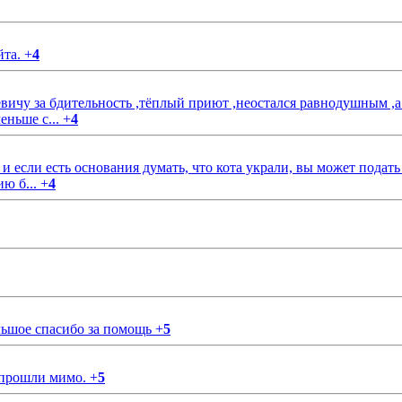
йта.
+
4
чу за бдительность ,тёплый приют ,неостался равнодушным ,а
еньше с...
+
4
если есть основания думать, что кота украли, вы может подать
ию б...
+
4
ольшое спасибо за помощь
+
5
 прошли мимо.
+
5