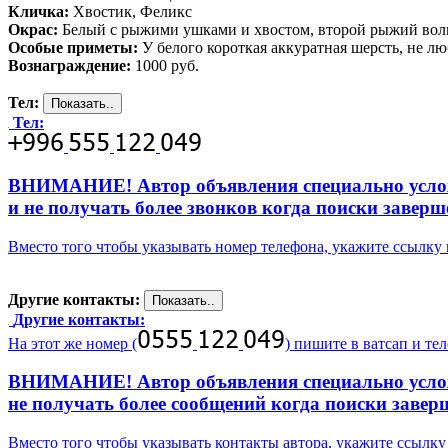
Кличка:
Хвостик, Феликс
Окрас:
Белый с рыжими ушками и хвостом, второй рыжий во
Особые приметы:
У белого короткая аккуратная шерсть, не 
Вознаграждение:
1000 руб.
Тел:
Тел:
ВНИМАНИЕ! Автор объявления специально усложни
и не получать более звонков когда поиски заверш
Вместо того чтобы указывать номер телефона, укажите ссылк
Другие контакты:
Другие контакты:
На этот же номер (
) пишите в ватсап и те
ВНИМАНИЕ! Автор объявления специально усложни
не получать более сообщений когда поиски завер
Вместо того чтобы указывать контакты автора, укажите ссыл