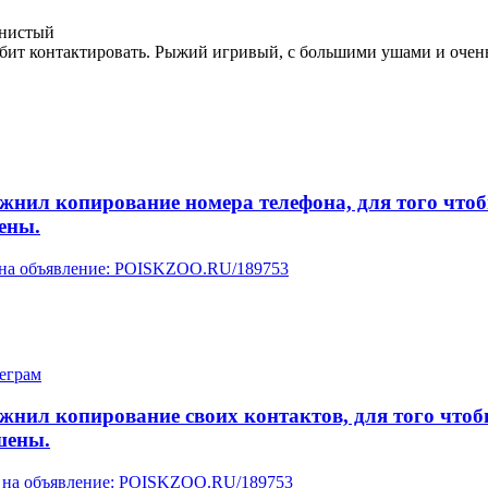
лнистый
любит контактировать. Рыжий игривый, с большими ушами и оче
л копирование номера телефона, для того чтобы 
ены.
у на объявление: POISKZOO.RU/189753
леграм
л копирование своих контактов, для того чтобы 
шены.
ку на объявление: POISKZOO.RU/189753