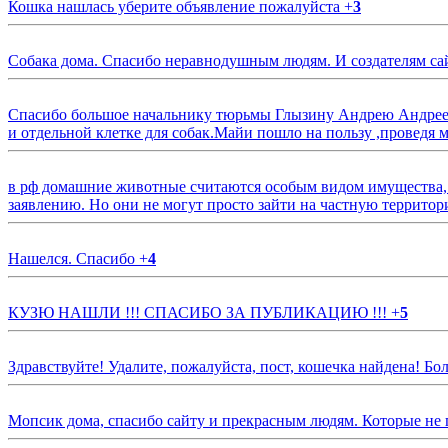
Кошка нашлась уберите объявление пожалуйста
+
3
Собака дома. Спасибо неравнодушным людям. И создателям са
Спасибо большое начальнику тюрьмы Глызину Андрею Андрееви
и отдельной клетке для собак.Майи пошло на пользу ,проведя м
в рф домашние животные считаются особым видом имущества, и 
заявлению. Но они не могут просто зайти на частную территор
Нашелся. Спасибо
+
4
КУЗЮ НАШЛИ !!! СПАСИБО ЗА ПУБЛИКАЦИЮ !!!
+
5
Здравствуйте! Удалите, пожалуйста, пост, кошечка найдена! Б
Мопсик дома, спасибо сайту и прекрасным людям. Которые не