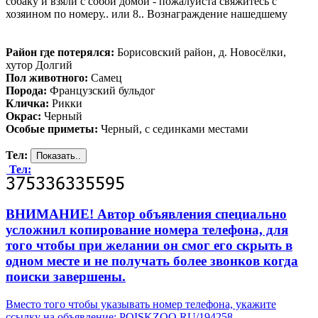
собаку и взяли с собой домой - пожалуйста свяжитесь с
хозяином по номеру.. или 8.. Вознаграждение нашедшему
Район где потерялся:
Борисовский район, д. Новосёлки,
хутор Долгий
Пол животного:
Самец
Порода:
Французский бульдог
Кличка:
Рикки
Окрас:
Черный
Особые приметы:
Черный, с сединками местами
Тел:
Тел:
ВНИМАНИЕ! Автор объявления специально
усложнил копирование номера телефона, для
того чтобы при желании он смог его скрыть в
одном месте и не получать более звонков когда
поиски завершены.
Вместо того чтобы указывать номер телефона, укажите
ссылку на объявление: POISKZOO.RU/194258