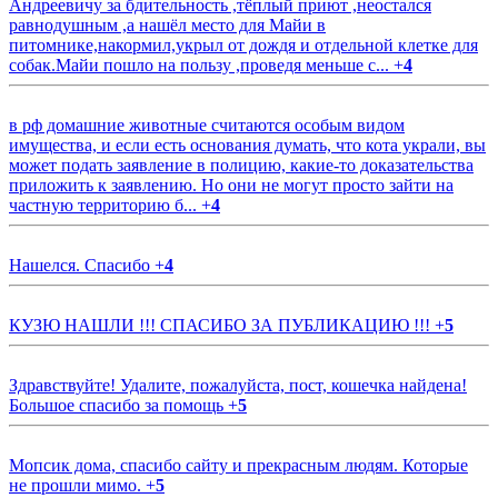
Андреевичу за бдительность ,тёплый приют ,неостался
равнодушным ,а нашёл место для Майи в
питомнике,накормил,укрыл от дождя и отдельной клетке для
собак.Майи пошло на пользу ,проведя меньше с...
+
4
в рф домашние животные считаются особым видом
имущества, и если есть основания думать, что кота украли, вы
может подать заявление в полицию, какие-то доказательства
приложить к заявлению. Но они не могут просто зайти на
частную территорию б...
+
4
Нашелся. Спасибо
+
4
КУЗЮ НАШЛИ !!! СПАСИБО ЗА ПУБЛИКАЦИЮ !!!
+
5
Здравствуйте! Удалите, пожалуйста, пост, кошечка найдена!
Большое спасибо за помощь
+
5
Мопсик дома, спасибо сайту и прекрасным людям. Которые
не прошли мимо.
+
5