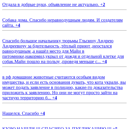
Отдала в добрые руки, объявление не актуально.
+
2
Собака дома. Спасибо неравнодушным людям. И создателям
сайта.
+
4
Спасибо большое начальнику тюрьмы Глызину Андрею
Андреевичу за бдительность ,тёплый приют ,неостался
равнодушным ,а нашёл место для Майи в
питомнике,накормил,укрыл от дождя и отдельной клетке для
собак.Майи пошло на пользу ,проведя меньше с...
+
4
в рф домашние животные считаются особым видом
имущества, и если есть основания думать, что кота украли, вы
может подать заявление в полицию, какие-то доказательства
приложить к заявлению. Но они не могут просто зайти на
частную территорию б...
+
4
Нашелся. Спасибо
+
4
КУЗЮ НАШЛИ !!! СПАСИБО ЗА ПУБЛИКАЦИЮ !!!
+
5