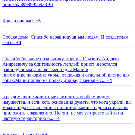
поисках 89999956933
+
1
Кошка нашлась
+
3
Собака дома. Спасибо неравнодушным людям. И создателям
сайта.
+
4
Спасибо большое начальнику тюрьмы Глызину Андрею
Андреевичу за бдительность ,тёплый приют ,неостался
равнодушным ,а нашёл место для Майи в
питомнике,накормил,укрыл от дождя и отдельной клетке для
собак.Майи пошло на пользу ,проведя меньше с...
+
4
в рф домашние животные считаются особым видом
имущества, и если есть основания думать, что кота украли, вы
может подать заявление в полицию, какие-то доказательства
приложить к заявлению. Но они не могут просто зайти на
частную территорию б...
+
4
Нашелся. Спасибо
+
4