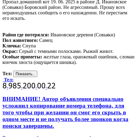
Пропал домашний кот 19. 06. 2025 в районе Д. Ивановское
(Совьяки) Боровский район. Не агрессивный. Прошу всех
неравнодушных сообщить о его нахождении. Не перестаем
его искать.
Район где потерялся:
Ивановское деревня (Совьяки)
Пол животного:
Самец
Кличка:
Снупа
Окрас:
Серый с темными полосками. Рыжий живот.
Особые приметы:
желтые глаза, оранжевый ошейник, сломан
кончик хвоста (ощущается шишка).
Тел:
Тел:
-
-
-
-
ВНИМАНИЕ! Автор объявления специально
усложнил копирование номера телефона, для
того чтобы при желании он смог его скрыть в
одном месте и не получать более звонков когда
поиски завершены.