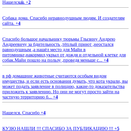
Нашелся🙏
+
2
Собака дома. Спасибо неравнодушным людям. И создателям
сайта.
+
4
Спасибо большое начальнику тюрьмы Глызину Андрею
Андреевичу за бдительность ,тёплый приют ,неостался
равнодушным ,а нашёл место для Майи в
питомнике,накормил,укрыл от дождя и отдельной клетке для
собак.Майи пошло на пользу ,проведя меньше с...
+
4
в рф домашние животные считаются особым видом
имущества, и если есть основания думать, что кота украли, вы
может подать заявление в полицию, какие-то доказательства
приложить к заявлению. Но они не могут просто зайти на
частную территорию б...
+
4
Нашелся. Спасибо
+
4
КУЗЮ НАШЛИ !!! СПАСИБО ЗА ПУБЛИКАЦИЮ !!!
+
5