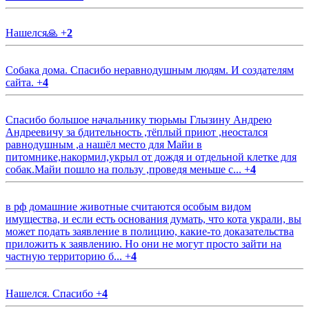
Нашелся🙏
+
2
Собака дома. Спасибо неравнодушным людям. И создателям
сайта.
+
4
Спасибо большое начальнику тюрьмы Глызину Андрею
Андреевичу за бдительность ,тёплый приют ,неостался
равнодушным ,а нашёл место для Майи в
питомнике,накормил,укрыл от дождя и отдельной клетке для
собак.Майи пошло на пользу ,проведя меньше с...
+
4
в рф домашние животные считаются особым видом
имущества, и если есть основания думать, что кота украли, вы
может подать заявление в полицию, какие-то доказательства
приложить к заявлению. Но они не могут просто зайти на
частную территорию б...
+
4
Нашелся. Спасибо
+
4