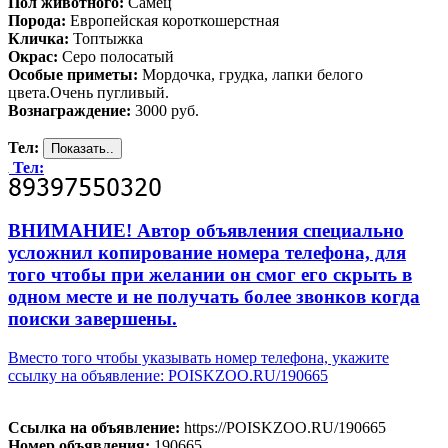
Пол животного:
Самец
Порода:
Европейская короткошерстная
Кличка:
Топтыжка
Окрас:
Серо полосатый
Особые приметы:
Мордочка, грудка, лапки белого
цвета.Очень пугливый.
Вознаграждение:
3000 руб.
Тел:
Тел:
ВНИМАНИЕ! Автор объявления специально
усложнил копирование номера телефона, для
того чтобы при желании он смог его скрыть в
одном месте и не получать более звонков когда
поиски завершены.
Вместо того чтобы указывать номер телефона, укажите
ссылку на объявление: POISKZOO.RU/190665
Ссылка на объявление:
https://POISKZOO.RU/190665
Номер объявления:
190665