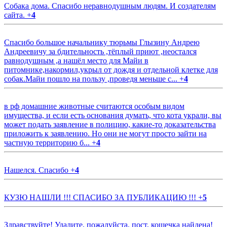
Собака дома. Спасибо неравнодушным людям. И создателям
сайта.
+
4
Спасибо большое начальнику тюрьмы Глызину Андрею
Андреевичу за бдительность ,тёплый приют ,неостался
равнодушным ,а нашёл место для Майи в
питомнике,накормил,укрыл от дождя и отдельной клетке для
собак.Майи пошло на пользу ,проведя меньше с...
+
4
в рф домашние животные считаются особым видом
имущества, и если есть основания думать, что кота украли, вы
может подать заявление в полицию, какие-то доказательства
приложить к заявлению. Но они не могут просто зайти на
частную территорию б...
+
4
Нашелся. Спасибо
+
4
КУЗЮ НАШЛИ !!! СПАСИБО ЗА ПУБЛИКАЦИЮ !!!
+
5
Здравствуйте! Удалите, пожалуйста, пост, кошечка найдена!