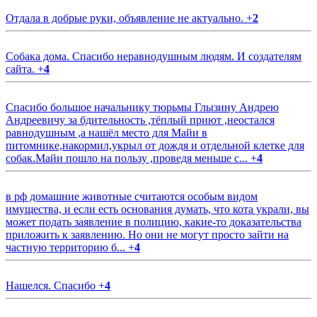
Отдала в добрые руки, объявление не актуально.
+
2
Собака дома. Спасибо неравнодушным людям. И создателям
сайта.
+
4
Спасибо большое начальнику тюрьмы Глызину Андрею
Андреевичу за бдительность ,тёплый приют ,неостался
равнодушным ,а нашёл место для Майи в
питомнике,накормил,укрыл от дождя и отдельной клетке для
собак.Майи пошло на пользу ,проведя меньше с...
+
4
в рф домашние животные считаются особым видом
имущества, и если есть основания думать, что кота украли, вы
может подать заявление в полицию, какие-то доказательства
приложить к заявлению. Но они не могут просто зайти на
частную территорию б...
+
4
Нашелся. Спасибо
+
4