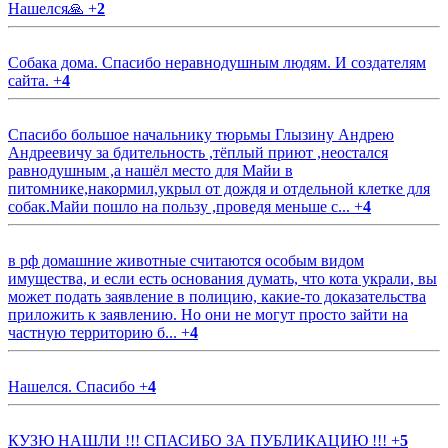
Нашелся🙏
+
2
Собака дома. Спасибо неравнодушным людям. И создателям
сайта.
+
4
Спасибо большое начальнику тюрьмы Глызину Андрею
Андреевичу за бдительность ,тёплый приют ,неостался
равнодушным ,а нашёл место для Майи в
питомнике,накормил,укрыл от дождя и отдельной клетке для
собак.Майи пошло на пользу ,проведя меньше с...
+
4
в рф домашние животные считаются особым видом
имущества, и если есть основания думать, что кота украли, вы
может подать заявление в полицию, какие-то доказательства
приложить к заявлению. Но они не могут просто зайти на
частную территорию б...
+
4
Нашелся. Спасибо
+
4
КУЗЮ НАШЛИ !!! СПАСИБО ЗА ПУБЛИКАЦИЮ !!!
+
5