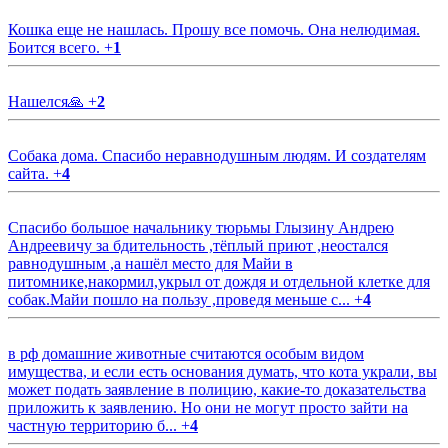
Кошка еще не нашлась. Прошу все помочь. Она нелюдимая.
Боится всего.
+
1
Нашелся🙏
+
2
Собака дома. Спасибо неравнодушным людям. И создателям
сайта.
+
4
Спасибо большое начальнику тюрьмы Глызину Андрею
Андреевичу за бдительность ,тёплый приют ,неостался
равнодушным ,а нашёл место для Майи в
питомнике,накормил,укрыл от дождя и отдельной клетке для
собак.Майи пошло на пользу ,проведя меньше с...
+
4
в рф домашние животные считаются особым видом
имущества, и если есть основания думать, что кота украли, вы
может подать заявление в полицию, какие-то доказательства
приложить к заявлению. Но они не могут просто зайти на
частную территорию б...
+
4