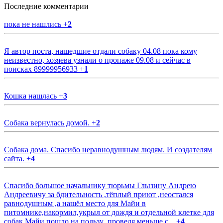
Последние комментарии
пока не нашлись
+
2
Я автор поста, нашедшие отдали собаку 04.08 пока кому
неизвестно, хозяева узнали о пропаже 09.08 и сейчас в
поисках 89999956933
+
1
Кошка нашлась
+
3
Собака вернулась домой.
+
2
Собака дома. Спасибо неравнодушным людям. И создателям
сайта.
+
4
Спасибо большое начальнику тюрьмы Глызину Андрею
Андреевичу за бдительность ,тёплый приют ,неостался
равнодушным ,а нашёл место для Майи в
питомнике,накормил,укрыл от дождя и отдельной клетке для
собак.Майи пошло на пользу ,проведя меньше с...
+
4