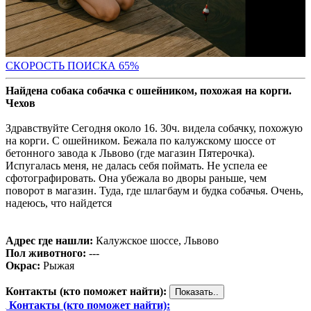
СКОРОСТЬ ПОИС
КА 65%
Найдена собака собачка с ошейником, похожая на корги.
Чехов
Здравствуйте Сегодня около 16. 30ч. видела собачку, похожую
на корги. С ошейником. Бежала по калужскому шоссе от
бетонного завода к Львово (где магазин Пятерочка).
Испугалась меня, не далась себя поймать. Не успела ее
сфотографировать. Она убежала во дворы раньше, чем
поворот в магазин. Туда, где шлагбаум и будка собачья. Очень,
надеюсь, что найдется
Адрес где нашли:
Калужское шоссе, Львово
Пол животного:
---
Окрас:
Рыжая
Контакты (кто поможет найти):
Контакты (кто поможет найти):