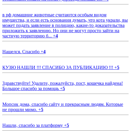
в рф домашние животные считаются особым видом
имущества, и если есть основания думать, что кота украли, вы
может подать заявление в полицию, какие-то доказательства
приложить к заявлению. Но они не могут просто зайти на
частную территорию б...
+
4
Нашелся. Спасибо
+
4
КУЗЮ НАШЛИ !!! СПАСИБО ЗА ПУБЛИКАЦИЮ !!!
+
5
Здравствуйте! Удалите, пожалуйста, пост, кошечка найдена!
Большое спасибо за помощь
+
5
Мопсик дома, спасибо сайту и прекрасным людям. Которые
не прошли мимо.
+
5
Нашли, спасибо за платформу
+
5