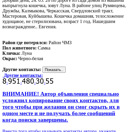
Добрый день, 24. 05. 26 по дороге из сада домой из машины
выпрыгнула кошечка, зовут Луна. В районе улиц Румянцева,
Дружбы, Калмыкова, Черкасская, Свердловский тракт,
Мастеровая, Куйбышева. Кошечка домашняя, телосложение
худощавое, не стерилизована, возраст 1 год. Нашедшим
вознаграждение.. Евгения.
Район где потерялся:
Район ЧМЗ
Пол животного:
Самка
Кличка:
Луна
Окрас:
Черно-белая
Другие контакты:
Другие контакты:
-
-
-
-
ВНИМАНИЕ! Автор объявления специально
усложнил копирование своих контактов, для
того чтобы при желании он смог скрыть их в
одном месте и не получать более сообщений
когда поиски завершены.
Вместо того чтобы указывать контакты автора, укажите