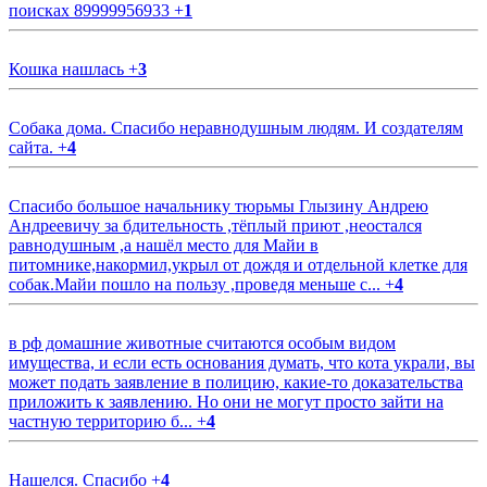
поисках 89999956933
+
1
Кошка нашлась
+
3
Собака дома. Спасибо неравнодушным людям. И создателям
сайта.
+
4
Спасибо большое начальнику тюрьмы Глызину Андрею
Андреевичу за бдительность ,тёплый приют ,неостался
равнодушным ,а нашёл место для Майи в
питомнике,накормил,укрыл от дождя и отдельной клетке для
собак.Майи пошло на пользу ,проведя меньше с...
+
4
в рф домашние животные считаются особым видом
имущества, и если есть основания думать, что кота украли, вы
может подать заявление в полицию, какие-то доказательства
приложить к заявлению. Но они не могут просто зайти на
частную территорию б...
+
4
Нашелся. Спасибо
+
4