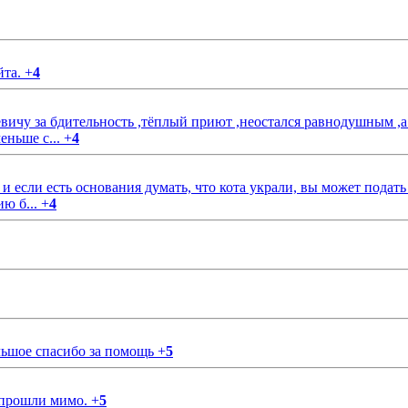
йта.
+
4
чу за бдительность ,тёплый приют ,неостался равнодушным ,а
еньше с...
+
4
если есть основания думать, что кота украли, вы может подать
ию б...
+
4
ольшое спасибо за помощь
+
5
 прошли мимо.
+
5