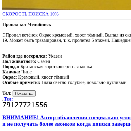
С
КОРОСТЬ ПОИСКА 10%
Пропал кот Челябинск
ЭПропал котёнок Окрас кремовый, хвост тёмный. Выпал из окн
19. Может быть травмирован, т. к. пролетел 5 этажей. Нашедш
Район где потерялся:
Указан
Пол животного:
Самец
Порода:
Британская короткошерстная кошка
Кличка:
Чипс
Окрас:
Кремовый, хвост тёмный
Особые приметы:
Глаза светло-голубые, довольно пугливый
Тел:
Тел:
ВНИМАНИЕ! Автор объявления специально усложни
и не получать более звонков когда поиски заверш