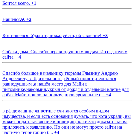
Боится всего.
+
1
Нашелся🙏
+
2
Кот нашелся! Удалите, пожалуйста, объявление!
+
3
Собака дома. Спасибо неравнодушным людям. И создателям
сайта.
+
4
Спасибо большое начальнику тюрьмы Глызину Андрею
Андреевичу за бдительность ,тёплый приют ,неостался
равнодушным ,а нашёл место для Майи в
питомнике,накормил,укрыл от дождя и отдельной клетке для
собак.Майи пошло на пользу ,проведя меньше с...
+
4
в рф домашние животные считаются особым видом
имущества, и если есть основания думать, что кота украли, вы
может подать заявление в полицию, какие-то доказательства
приложить к заявлению. Но они не могут просто зайти на
частную территорию б...
+
4