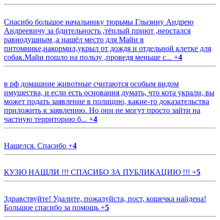
Спасибо большое начальнику тюрьмы Глызину Андрею
Андреевичу за бдительность ,тёплый приют ,неостался
равнодушным ,а нашёл место для Майи в
питомнике,накормил,укрыл от дождя и отдельной клетке для
собак.Майи пошло на пользу ,проведя меньше с...
+
4
в рф домашние животные считаются особым видом
имущества, и если есть основания думать, что кота украли, вы
может подать заявление в полицию, какие-то доказательства
приложить к заявлению. Но они не могут просто зайти на
частную территорию б...
+
4
Нашелся. Спасибо
+
4
КУЗЮ НАШЛИ !!! СПАСИБО ЗА ПУБЛИКАЦИЮ !!!
+
5
Здравствуйте! Удалите, пожалуйста, пост, кошечка найдена!
Большое спасибо за помощь
+
5