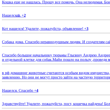
Кошка еще не нашлась. Прошу все помочь. Она нелюдимая. Бои
Нашелся🙏
+
2
Кот нашелся! Удалите, пожалуйста, объявление!
+
3
Собака дома. Спасибо неравнодушным людям. И создателям са
Спасибо большое начальнику тюрьмы Глызину Андрею Андрееви
и отдельной клетке для собак.Майи пошло на пользу ,проведя м
в рф домашние животные считаются особым видом имущества, и 
заявлению. Но они не могут просто зайти на частную территор
Нашелся. Спасибо
+
4
Здравствуйте! Удалите, пожалуйста, пост, кошечка найдена! Б