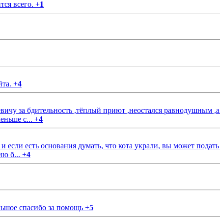
тся всего.
+
1
йта.
+
4
чу за бдительность ,тёплый приют ,неостался равнодушным ,а
еньше с...
+
4
если есть основания думать, что кота украли, вы может подать
ию б...
+
4
ольшое спасибо за помощь
+
5