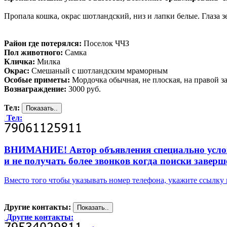
Пропала кошка, окрас шотландский, низ и лапки белые. Глаза з
Район где потерялся:
Поселок ЧЧЗ
Пол животного:
Самка
Кличка:
Милка
Окрас:
Смешаный с шотландским мраморным
Особые приметы:
Мордочка обычная, не плоская, на правой за
Вознаграждение:
3000 руб.
Тел:
Тел:
ВНИМАНИЕ! Автор объявления специально усложни
и не получать более звонков когда поиски заверш
Вместо того чтобы указывать номер телефона, укажите ссылк
Другие контакты:
Другие контакты: