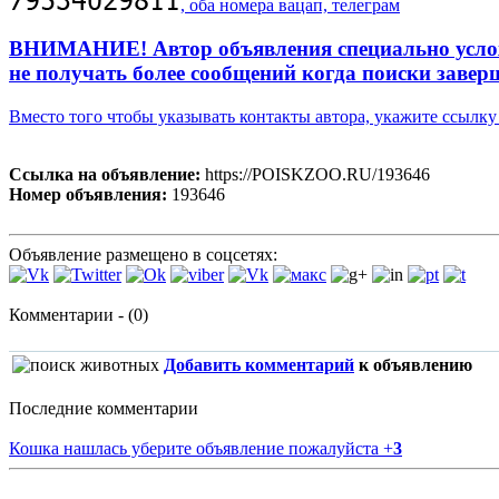
, оба номера вацап, телеграм
ВНИМАНИЕ! Автор объявления специально усложни
не получать более сообщений когда поиски завер
Вместо того чтобы указывать контакты автора, укажите ссыл
Ссылка на объявление:
https://POISKZOO.RU/193646
Номер объявления:
193646
Объявление размещено в соцсетях:
Комментарии - (0)
Добавить комментарий
к объявлению
Последние комментарии
Кошка нашлась уберите объявление пожалуйста
+
3