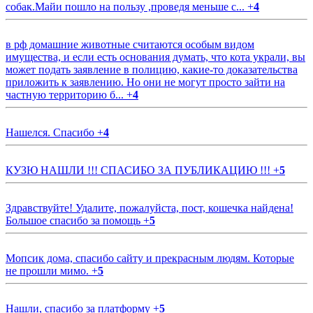
собак.Майи пошло на пользу ,проведя меньше с...
+
4
в рф домашние животные считаются особым видом
имущества, и если есть основания думать, что кота украли, вы
может подать заявление в полицию, какие-то доказательства
приложить к заявлению. Но они не могут просто зайти на
частную территорию б...
+
4
Нашелся. Спасибо
+
4
КУЗЮ НАШЛИ !!! СПАСИБО ЗА ПУБЛИКАЦИЮ !!!
+
5
Здравствуйте! Удалите, пожалуйста, пост, кошечка найдена!
Большое спасибо за помощь
+
5
Мопсик дома, спасибо сайту и прекрасным людям. Которые
не прошли мимо.
+
5
Нашли, спасибо за платформу
+
5