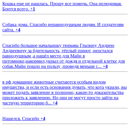
Кошка еще не нашлась. Прошу все помочь. Она нелюдимая.
Боится всего.
+
1
Собака дома. Спасибо неравнодушным людям. И создателям
сайта.
+
4
Спасибо большое начальнику тюрьмы Глызину Андрею
Андреевичу за бдительность ,тёплый приют ,неостался
равнодушным ,а нашёл место для Майи в
питомнике,накормил,укрыл от дождя и отдельной клетке для
собак.Майи пошло на пользу ,проведя меньше с...
+
4
в рф домашние животные считаются особым видом
имущества, и если есть основания думать, что кота украли, вы
может подать заявление в полицию, какие-то доказательства
приложить к заявлению. Но они не могут просто зайти на
частную территорию б...
+
4
Нашелся. Спасибо
+
4