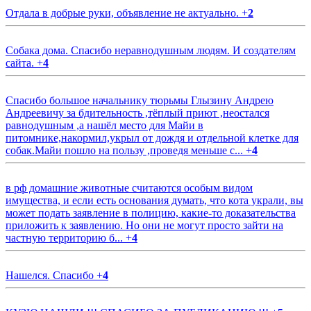
Отдала в добрые руки, объявление не актуально.
+
2
Собака дома. Спасибо неравнодушным людям. И создателям
сайта.
+
4
Спасибо большое начальнику тюрьмы Глызину Андрею
Андреевичу за бдительность ,тёплый приют ,неостался
равнодушным ,а нашёл место для Майи в
питомнике,накормил,укрыл от дождя и отдельной клетке для
собак.Майи пошло на пользу ,проведя меньше с...
+
4
в рф домашние животные считаются особым видом
имущества, и если есть основания думать, что кота украли, вы
может подать заявление в полицию, какие-то доказательства
приложить к заявлению. Но они не могут просто зайти на
частную территорию б...
+
4
Нашелся. Спасибо
+
4