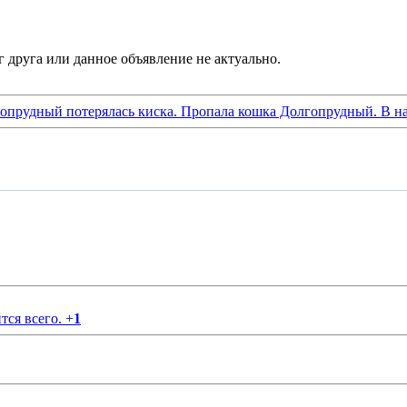
гопрудный потерялась киска. Пропала кошка Долгопрудный. В н
тся всего.
+
1