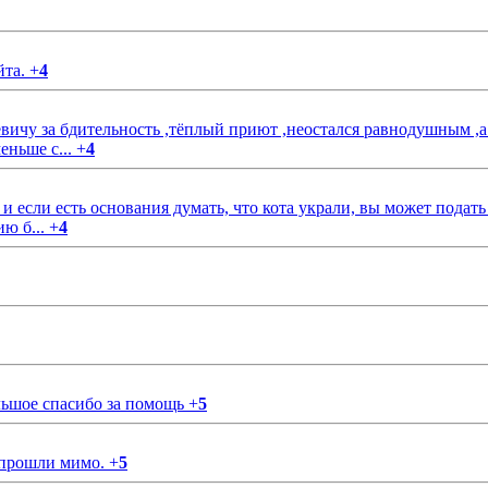
йта.
+
4
чу за бдительность ,тёплый приют ,неостался равнодушным ,а
еньше с...
+
4
если есть основания думать, что кота украли, вы может подать
ию б...
+
4
ольшое спасибо за помощь
+
5
 прошли мимо.
+
5