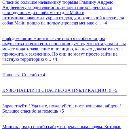
Спасибо большое начальнику тюрьмы Глызину Андрею
Андреевичу за бдительность ,тёплый приют ,неостался
равнодушным ,а нашёл место для Майи в
питомнике,накормил,укрыл от дождя и отдельной клетке для
собак.Майи пошло на пользу ,проведя меньше с...
+
4
в рф домашние животные считаются особым видом
имущества, и если есть основания думать, что кота украли, вы
может подать заявление в полицию, какие-то доказательства
приложить к заявлению. Но они не могут просто зайти на
частную территорию б...
+
4
Нашелся. Спасибо
+
4
КУЗЮ НАШЛИ !!! СПАСИБО ЗА ПУБЛИКАЦИЮ !!!
+
5
Здравствуйте! Удалите, пожалуйста, пост, кошечка найдена!
Большое спасибо за помощь
+
5
Мопсик дома, спасибо сайту и прекрасным людям. Которые