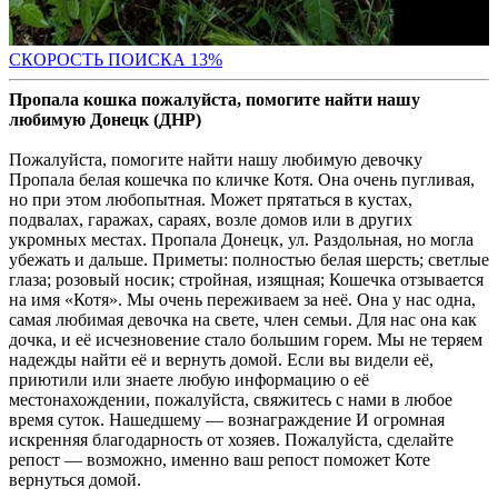
СК
ОРОСТЬ ПОИСКА 13%
Пропала кошка пожалуйста, помогите найти нашу
любимую Донецк (ДНР)
Пожалуйста, помогите найти нашу любимую девочку
Пропала белая кошечка по кличке Котя. Она очень пугливая,
но при этом любопытная. Может прятаться в кустах,
подвалах, гаражах, сараях, возле домов или в других
укромных местах. Пропала Донецк, ул. Раздольная, но могла
убежать и дальше. Приметы: полностью белая шерсть; светлые
глаза; розовый носик; стройная, изящная; Кошечка отзывается
на имя «Котя». Мы очень переживаем за неё. Она у нас одна,
самая любимая девочка на свете, член семьи. Для нас она как
дочка, и её исчезновение стало большим горем. Мы не теряем
надежды найти её и вернуть домой. Если вы видели её,
приютили или знаете любую информацию о её
местонахождении, пожалуйста, свяжитесь с нами в любое
время суток. Нашедшему — вознаграждение И огромная
искренняя благодарность от хозяев. Пожалуйста, сделайте
репост — возможно, именно ваш репост поможет Коте
вернуться домой.