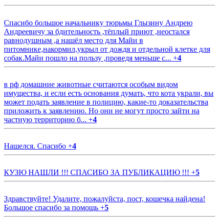
Спасибо большое начальнику тюрьмы Глызину Андрею
Андреевичу за бдительность ,тёплый приют ,неостался
равнодушным ,а нашёл место для Майи в
питомнике,накормил,укрыл от дождя и отдельной клетке для
собак.Майи пошло на пользу ,проведя меньше с...
+
4
в рф домашние животные считаются особым видом
имущества, и если есть основания думать, что кота украли, вы
может подать заявление в полицию, какие-то доказательства
приложить к заявлению. Но они не могут просто зайти на
частную территорию б...
+
4
Нашелся. Спасибо
+
4
КУЗЮ НАШЛИ !!! СПАСИБО ЗА ПУБЛИКАЦИЮ !!!
+
5
Здравствуйте! Удалите, пожалуйста, пост, кошечка найдена!
Большое спасибо за помощь
+
5