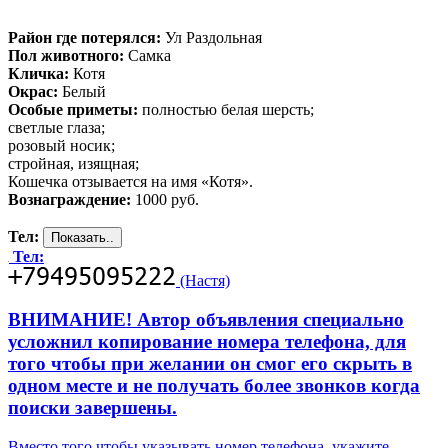
Район где потерялся:
Ул Раздольная
Пол животного:
Самка
Кличка:
Котя
Окрас:
Белый
Особые приметы:
полностью белая шерсть;
светлые глаза;
розовый носик;
стройная, изящная;
Кошечка отзывается на имя «Котя».
Вознаграждение:
1000 руб.
Тел:
Тел:
(Настя)
ВНИМАНИЕ! Автор объявления специально
усложнил копирование номера телефона, для
того чтобы при желании он смог его скрыть в
одном месте и не получать более звонков когда
поиски завершены.
Вместо того чтобы указывать номер телефона, укажите