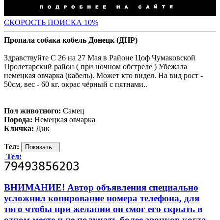
С
КОРОСТЬ ПОИСКА 10%
Пропала собака кобель Донецк (ДНР)
Здравствуйте С 26 на 27 Мая в Районе Цоф Чумаковской
Пролетарский район ( при ночном обстреле ) Убежала
немецкая овчарка (кабель). Может кто видел. На вид рост -
50см, вес - 60 кг. окрас чёрный с пятнами..
Пол животного:
Самец
Порода:
Немецкая овчарка
Кличка:
Дик
Тел:
Тел:
ВНИМАНИЕ! Автор объявления специально
усложнил копирование номера телефона, для
того чтобы при желании он смог его скрыть в
одном месте и не получать более звонков когда