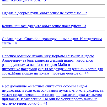
нашлась сегодня утром.
+
3
Отдала в добрые руки, объявление не актуально.
+
2
Кошка нашлась уберите объявление пожалуйста
+
3
Собака дома. Спасибо неравнодушным людям. И создателям
сайта.
+
4
Спасибо большое начальнику тюрьмы Глызину Андрею
Андреевичу за бдительность ,тёплый приют ,неостался
равнодушным ,а нашёл место для Майи в
питомнике,накормил,укрыл от дождя и отдельной клетке для
собак.Майи пошло на пользу ,проведя меньше с...
+
4
в рф домашние животные считаются особым видом
имущества, и если есть основания думать, что кота украли, вы
может подать заявление в полицию, какие-то доказательства
приложить к заявлению. Но они не могут просто зайти на
частную территорию б...
+
4