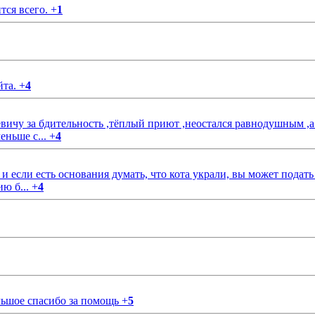
тся всего.
+
1
йта.
+
4
чу за бдительность ,тёплый приют ,неостался равнодушным ,а
еньше с...
+
4
если есть основания думать, что кота украли, вы может подать
ию б...
+
4
ольшое спасибо за помощь
+
5