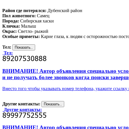
Район где потерялся:
Дубенский район
Пол животного:
Самец
Порода:
Сибирская хаски
Кличка:
Малыш
Окрас:
Светло- рыжий
Особые приметы:
Карие глаза, к людям с осторожностью пост
Тел:
Тел:
ВНИМАНИЕ! Автор объявления специально усложни
и не получать более звонков когда поиски заверш
Вместо того чтобы указывать номер телефона, укажите ссылк
Другие контакты:
Другие контакты:
ВНИМАНИЕ! Автор объявления специально усложни