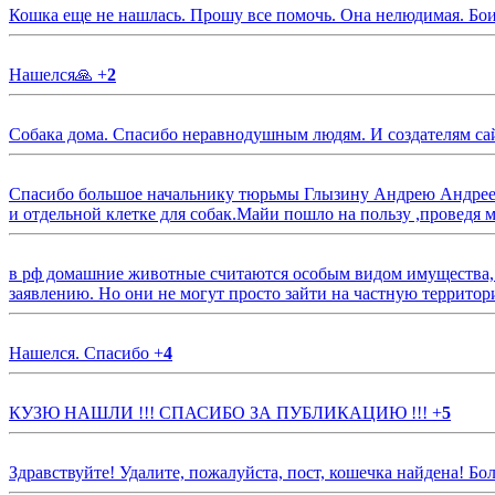
Кошка еще не нашлась. Прошу все помочь. Она нелюдимая. Бои
Нашелся🙏
+
2
Собака дома. Спасибо неравнодушным людям. И создателям са
Спасибо большое начальнику тюрьмы Глызину Андрею Андрееви
и отдельной клетке для собак.Майи пошло на пользу ,проведя м
в рф домашние животные считаются особым видом имущества, и 
заявлению. Но они не могут просто зайти на частную территор
Нашелся. Спасибо
+
4
КУЗЮ НАШЛИ !!! СПАСИБО ЗА ПУБЛИКАЦИЮ !!!
+
5
Здравствуйте! Удалите, пожалуйста, пост, кошечка найдена! Б