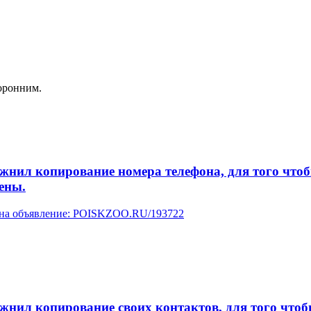
оронним.
л копирование номера телефона, для того чтобы 
ены.
у на объявление: POISKZOO.RU/193722
л копирование своих контактов, для того чтобы 