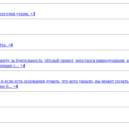
 сегодня утром.
+
3
йта.
+
4
чу за бдительность ,тёплый приют ,неостался равнодушным ,а
еньше с...
+
4
если есть основания думать, что кота украли, вы может подать
ию б...
+
4