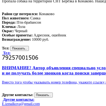
Пропала собака на территории СНТ Берёзка в Конаково. Наше
Район где потерялся:
Конаково
Пол животного:
Самка
Порода:
Пти-брабансон
Кличка:
Лола
Окрас:
Черный
Особые приметы:
Адресник, ошейник
Вознаграждение:
10000 руб.
Тел:
Тел:
ВНИМАНИЕ! Автор объявления специально усложни
и не получать более звонков когда поиски заверш
Вместо того чтобы указывать номер телефона, укажите ссылк
Другие контакты:
Другие контакты:
E.izmalkova@gmail.com