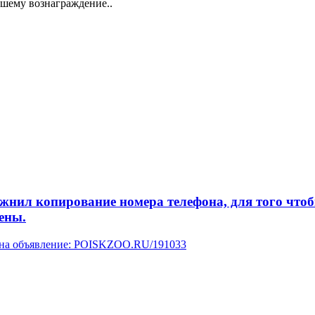
дшему вознаграждение..
л копирование номера телефона, для того чтобы 
ены.
у на объявление: POISKZOO.RU/191033