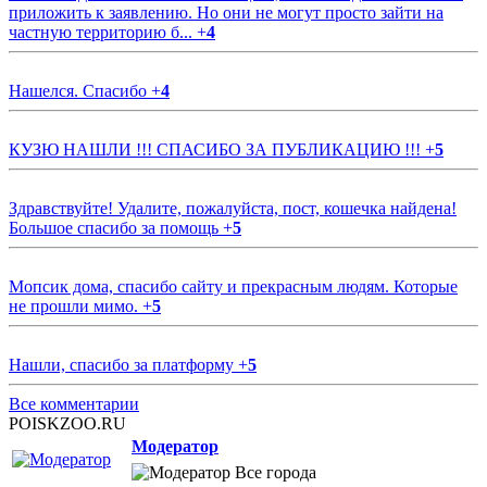
приложить к заявлению. Но они не могут просто зайти на
частную территорию б...
+
4
Нашелся. Спасибо
+
4
КУЗЮ НАШЛИ !!! СПАСИБО ЗА ПУБЛИКАЦИЮ !!!
+
5
Здравствуйте! Удалите, пожалуйста, пост, кошечка найдена!
Большое спасибо за помощь
+
5
Мопсик дома, спасибо сайту и прекрасным людям. Которые
не прошли мимо.
+
5
Нашли, спасибо за платформу
+
5
Все комментарии
POISKZOO.RU
Модератор
Все города