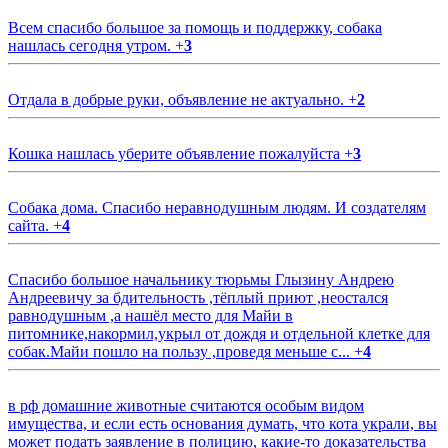
Всем спасибо большое за помощь и поддержку, собака
нашлась сегодня утром.
+
3
Отдала в добрые руки, объявление не актуально.
+
2
Кошка нашлась уберите объявление пожалуйста
+
3
Собака дома. Спасибо неравнодушным людям. И создателям
сайта.
+
4
Спасибо большое начальнику тюрьмы Глызину Андрею
Андреевичу за бдительность ,тёплый приют ,неостался
равнодушным ,а нашёл место для Майи в
питомнике,накормил,укрыл от дождя и отдельной клетке для
собак.Майи пошло на пользу ,проведя меньше с...
+
4
в рф домашние животные считаются особым видом
имущества, и если есть основания думать, что кота украли, вы
может подать заявление в полицию, какие-то доказательства