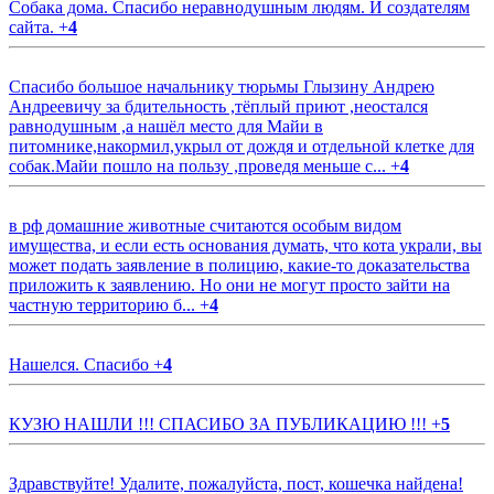
Собака дома. Спасибо неравнодушным людям. И создателям
сайта.
+
4
Спасибо большое начальнику тюрьмы Глызину Андрею
Андреевичу за бдительность ,тёплый приют ,неостался
равнодушным ,а нашёл место для Майи в
питомнике,накормил,укрыл от дождя и отдельной клетке для
собак.Майи пошло на пользу ,проведя меньше с...
+
4
в рф домашние животные считаются особым видом
имущества, и если есть основания думать, что кота украли, вы
может подать заявление в полицию, какие-то доказательства
приложить к заявлению. Но они не могут просто зайти на
частную территорию б...
+
4
Нашелся. Спасибо
+
4
КУЗЮ НАШЛИ !!! СПАСИБО ЗА ПУБЛИКАЦИЮ !!!
+
5
Здравствуйте! Удалите, пожалуйста, пост, кошечка найдена!