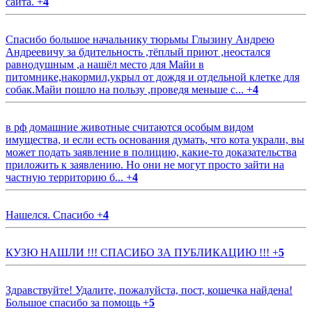
сайта.
+
4
Спасибо большое начальнику тюрьмы Глызину Андрею
Андреевичу за бдительность ,тёплый приют ,неостался
равнодушным ,а нашёл место для Майи в
питомнике,накормил,укрыл от дождя и отдельной клетке для
собак.Майи пошло на пользу ,проведя меньше с...
+
4
в рф домашние животные считаются особым видом
имущества, и если есть основания думать, что кота украли, вы
может подать заявление в полицию, какие-то доказательства
приложить к заявлению. Но они не могут просто зайти на
частную территорию б...
+
4
Нашелся. Спасибо
+
4
КУЗЮ НАШЛИ !!! СПАСИБО ЗА ПУБЛИКАЦИЮ !!!
+
5
Здравствуйте! Удалите, пожалуйста, пост, кошечка найдена!
Большое спасибо за помощь
+
5