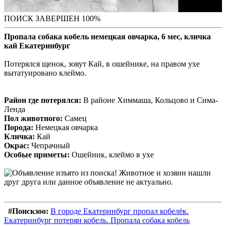
ПОИСК ЗАВЕРШЕН 100%
Пропала собака кобель немецкая овчарка, 6 мес, кличка
кай Екатеринбург
Потерялся щенок, зовут Кай, в ошейнике, на правом ухе
вытатуировано клеймо.
Район где потерялся:
В районе Химмаша, Кольцово и Сима-
Ленда
Пол животного:
Самец
Порода:
Немецкая овчарка
Кличка:
Кай
Окрас:
Чепрачный
Особые приметы:
Ошейник, клеймо в ухе
#Поискзоо:
В городе Екатеринбург пропал кобелёк.
Екатеринбург потерян кобель. Пропала собака кобель