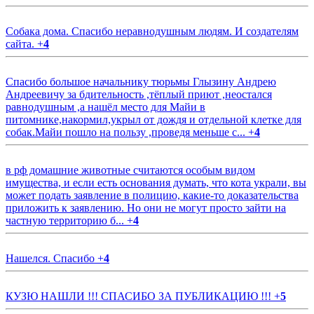
Собака дома. Спасибо неравнодушным людям. И создателям
сайта.
+
4
Спасибо большое начальнику тюрьмы Глызину Андрею
Андреевичу за бдительность ,тёплый приют ,неостался
равнодушным ,а нашёл место для Майи в
питомнике,накормил,укрыл от дождя и отдельной клетке для
собак.Майи пошло на пользу ,проведя меньше с...
+
4
в рф домашние животные считаются особым видом
имущества, и если есть основания думать, что кота украли, вы
может подать заявление в полицию, какие-то доказательства
приложить к заявлению. Но они не могут просто зайти на
частную территорию б...
+
4
Нашелся. Спасибо
+
4
КУЗЮ НАШЛИ !!! СПАСИБО ЗА ПУБЛИКАЦИЮ !!!
+
5