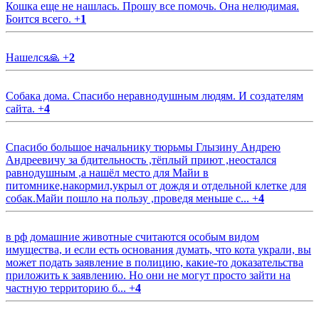
Кошка еще не нашлась. Прошу все помочь. Она нелюдимая.
Боится всего.
+
1
Нашелся🙏
+
2
Собака дома. Спасибо неравнодушным людям. И создателям
сайта.
+
4
Спасибо большое начальнику тюрьмы Глызину Андрею
Андреевичу за бдительность ,тёплый приют ,неостался
равнодушным ,а нашёл место для Майи в
питомнике,накормил,укрыл от дождя и отдельной клетке для
собак.Майи пошло на пользу ,проведя меньше с...
+
4
в рф домашние животные считаются особым видом
имущества, и если есть основания думать, что кота украли, вы
может подать заявление в полицию, какие-то доказательства
приложить к заявлению. Но они не могут просто зайти на
частную территорию б...
+
4