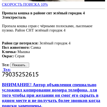
С
КОРОСТЬ ПОИСКА 10%
Пропала кошка в районе снт зелёный городок 4
Электросталь
Пропала кошка серая с чёрными полосками, лысенькое
пузико. Район СНТ зелёный городок 4
Район где потерялся:
Зелёный городок 4
Пол животного:
Самка
Кличка:
Мышка
Окрас:
Серая
Тел:
Тел:
ВНИМАНИЕ! Автор объявления специально
усложнил копирование номера телефона, для
того чтобы при желании он смог его скрыть в
одном месте и не получать более звонков когда
поиски завершены.