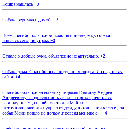
Кошка нашлась
+
3
Собака вернулась домой.
+
2
Всем спасибо большое за помощь и поддержку, собака
нашлась сегодня утром.
+
3
Отдала в добрые руки, объявление не актуально.
+
2
Собака дома. Спасибо неравнодушным людям. И создателям
сайта.
+
4
Спасибо большое начальнику тюрьмы Глызину Андрею
Андреевичу за бдительность ,тёплый приют ,неостался
равнодушным ,а нашёл место для Майи в
питомнике,накормил,укрыл от дождя и отдельной клетке для
собак.Майи пошло на пользу ,проведя меньше с...
+
4
в рф домашние животные считаются особым видом