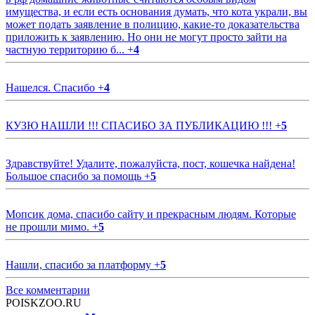
имущества, и если есть основания думать, что кота украли, вы
может подать заявление в полицию, какие-то доказательства
приложить к заявлению. Но они не могут просто зайти на
частную территорию б...
+
4
Нашелся. Спасибо
+
4
КУЗЮ НАШЛИ !!! СПАСИБО ЗА ПУБЛИКАЦИЮ !!!
+
5
Здравствуйте! Удалите, пожалуйста, пост, кошечка найдена!
Большое спасибо за помощь
+
5
Мопсик дома, спасибо сайту и прекрасным людям. Которые
не прошли мимо.
+
5
Нашли, спасибо за платформу
+
5
Все комментарии
POISKZOO.RU