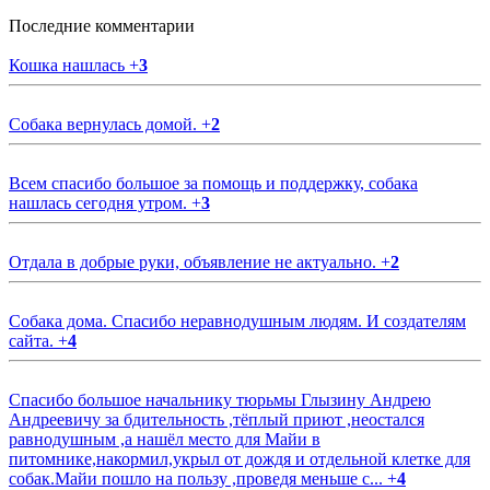
Последние комментарии
Кошка нашлась
+
3
Собака вернулась домой.
+
2
Всем спасибо большое за помощь и поддержку, собака
нашлась сегодня утром.
+
3
Отдала в добрые руки, объявление не актуально.
+
2
Собака дома. Спасибо неравнодушным людям. И создателям
сайта.
+
4
Спасибо большое начальнику тюрьмы Глызину Андрею
Андреевичу за бдительность ,тёплый приют ,неостался
равнодушным ,а нашёл место для Майи в
питомнике,накормил,укрыл от дождя и отдельной клетке для
собак.Майи пошло на пользу ,проведя меньше с...
+
4