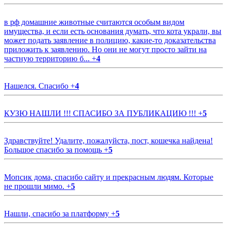
в рф домашние животные считаются особым видом
имущества, и если есть основания думать, что кота украли, вы
может подать заявление в полицию, какие-то доказательства
приложить к заявлению. Но они не могут просто зайти на
частную территорию б...
+
4
Нашелся. Спасибо
+
4
КУЗЮ НАШЛИ !!! СПАСИБО ЗА ПУБЛИКАЦИЮ !!!
+
5
Здравствуйте! Удалите, пожалуйста, пост, кошечка найдена!
Большое спасибо за помощь
+
5
Мопсик дома, спасибо сайту и прекрасным людям. Которые
не прошли мимо.
+
5
Нашли, спасибо за платформу
+
5