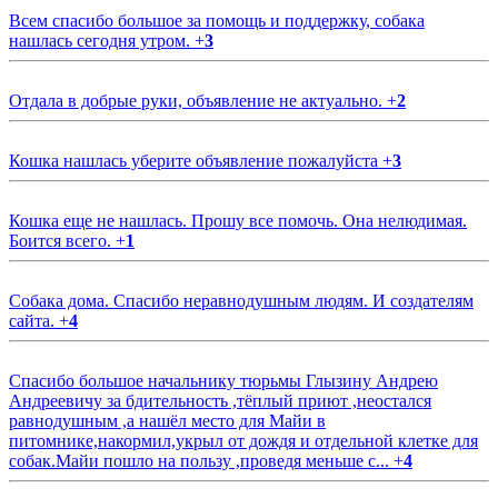
Всем спасибо большое за помощь и поддержку, собака
нашлась сегодня утром.
+
3
Отдала в добрые руки, объявление не актуально.
+
2
Кошка нашлась уберите объявление пожалуйста
+
3
Кошка еще не нашлась. Прошу все помочь. Она нелюдимая.
Боится всего.
+
1
Собака дома. Спасибо неравнодушным людям. И создателям
сайта.
+
4
Спасибо большое начальнику тюрьмы Глызину Андрею
Андреевичу за бдительность ,тёплый приют ,неостался
равнодушным ,а нашёл место для Майи в
питомнике,накормил,укрыл от дождя и отдельной клетке для
собак.Майи пошло на пользу ,проведя меньше с...
+
4