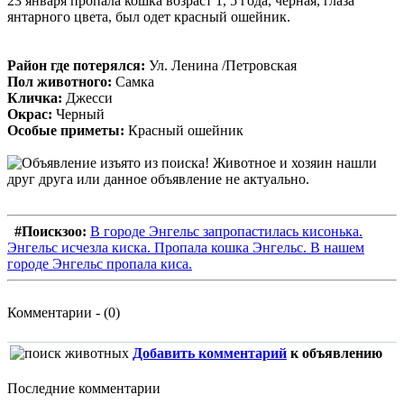
23 января пропала кошка возраст 1, 5 года, черная, глаза
янтарного цвета, был одет красный ошейник.
Район где потерялся:
Ул. Ленина /Петровская
Пол животного:
Самка
Кличка:
Джесси
Окрас:
Черный
Особые приметы:
Красный ошейник
#Поискзоо:
В городе Энгельс запропастилась кисонька.
Энгельс исчезла киска. Пропала кошка Энгельс. В нашем
городе Энгельс пропала киса.
Комментарии - (0)
Добавить комментарий
к объявлению
Последние комментарии