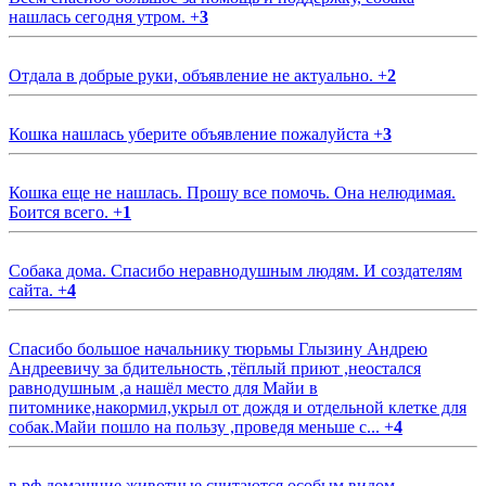
нашлась сегодня утром.
+
3
Отдала в добрые руки, объявление не актуально.
+
2
Кошка нашлась уберите объявление пожалуйста
+
3
Кошка еще не нашлась. Прошу все помочь. Она нелюдимая.
Боится всего.
+
1
Собака дома. Спасибо неравнодушным людям. И создателям
сайта.
+
4
Спасибо большое начальнику тюрьмы Глызину Андрею
Андреевичу за бдительность ,тёплый приют ,неостался
равнодушным ,а нашёл место для Майи в
питомнике,накормил,укрыл от дождя и отдельной клетке для
собак.Майи пошло на пользу ,проведя меньше с...
+
4
в рф домашние животные считаются особым видом