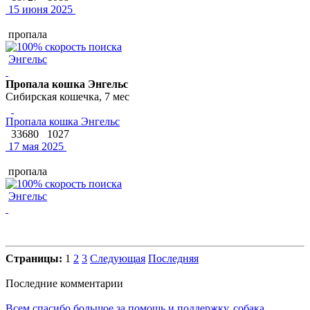
15 июня 2025
пропала
Энгельс
Пропала кошка Энгельс
Сибирская кошечка, 7 мес
Пропала кошка Энгельс
33680
1027
17 мая 2025
пропала
Энгельс
Страницы:
1
2
3
Следующая
Последняя
Последние комментарии
Всем спасибо большое за помощь и поддержку, собака