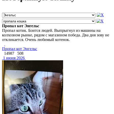
Пропал кот Энгельс
Пропал котик. Боится людей. Выпрыгнул из машины на
колхозном рынке, рядом с магазином победа. Два дня зову не
откликается. Очень любимый котенок.
Пропал кот Энгельс
14987
508
1 июня 2026