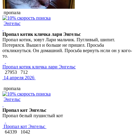
пропала
Энгельс
Пропал котик кличка лари Энгельс
Пропал котик, зовут Лари мальчик. Пугливый, шипит.
Потерялся. Вышел и больше не пришел. Просьба
откликнуться. Он домашний. Просьба вернуть нсли он у кого-
то.
Пропал котик кличка лари Энгельс
27953
712
14 апреля 2026
пропала
Энгельс
Пропал кот Энгельс
Пропал белый пушистый кот
Пропал кот Энгельс
64339
1042