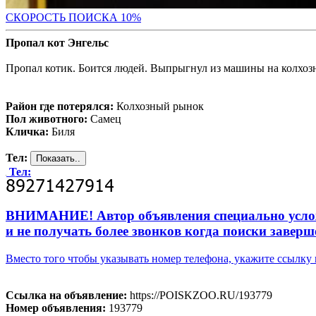
С
КОРОСТЬ ПОИСКА 10%
Пропал кот Энгельс
Пропал котик. Боится людей. Выпрыгнул из машины на колхозн
Район где потерялся:
Колхозный рынок
Пол животного:
Самец
Кличка:
Биля
Тел:
Тел:
ВНИМАНИЕ! Автор объявления специально усложни
и не получать более звонков когда поиски заверш
Вместо того чтобы указывать номер телефона, укажите ссылк
Ссылка на объявление:
https://POISKZOO.RU/193779
Номер объявления:
193779