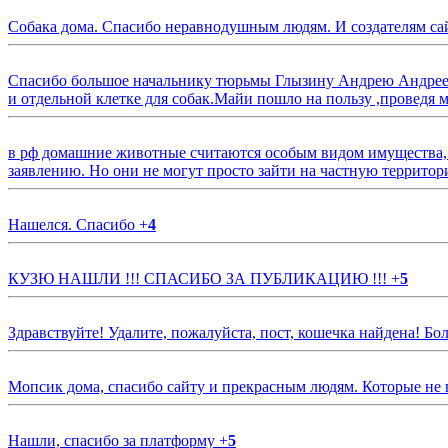
Собака дома. Спасибо неравнодушным людям. И создателям са
Спасибо большое начальнику тюрьмы Глызину Андрею Андрееви
и отдельной клетке для собак.Майи пошло на пользу ,проведя м
в рф домашние животные считаются особым видом имущества, и 
заявлению. Но они не могут просто зайти на частную территор
Нашелся. Спасибо
+
4
КУЗЮ НАШЛИ !!! СПАСИБО ЗА ПУБЛИКАЦИЮ !!!
+
5
Здравствуйте! Удалите, пожалуйста, пост, кошечка найдена! Б
Мопсик дома, спасибо сайту и прекрасным людям. Которые не
Нашли, спасибо за платформу
+
5