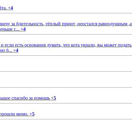
йта.
+
4
чу за бдительность ,тёплый приют ,неостался равнодушным ,а
еньше с...
+
4
если есть основания думать, что кота украли, вы может подать
ию б...
+
4
ольшое спасибо за помощь
+
5
 прошли мимо.
+
5