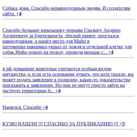
Собака дома. Спасибо неравнодушным людям. И создателям
сайта.
+
4
Спасибо большое начальнику тюрьмы Глызину Андрею
Андреевичу за бдительность ,тёплый приют ,неостался
равнодушным ,а нашёл место для Майи в
питомнике,накормил,укрыл от дождя и отдельной клетке для
собак.Майи пошло на пользу ,проведя меньше с...
+
4
в рф домашние животные считаются особым видом
имущества, и если есть основания думать, что кота украли, вы
может подать заявление в полицию, какие-то доказательства
приложить к заявлению. Но они не могут просто зайти на
частную территорию б...
+
4
Нашелся. Спасибо
+
4
КУЗЮ НАШЛИ !!! СПАСИБО ЗА ПУБЛИКАЦИЮ !!!
+
5