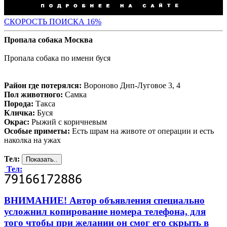
СКО
РОСТЬ ПОИСКА 16%
Пропала собака Москва
Пропала собака по имени буся
Район где потерялся:
Вороново Днп-Луговое 3, 4
Пол животного:
Самка
Порода:
Такса
Кличка:
Буся
Окрас:
Рыжий с коричневым
Особые приметы:
Есть шрам на животе от операции и есть
наколка на ужах
Тел:
Тел:
ВНИМАНИЕ! Автор объявления специально
усложнил копирование номера телефона, для
того чтобы при желании он смог его скрыть в