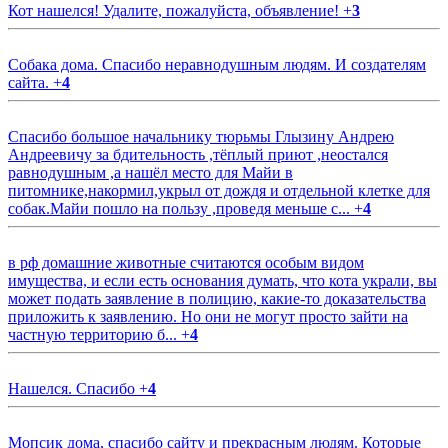
Кот нашелся! Удалите, пожалуйста, объявление!
+
3
Собака дома. Спасибо неравнодушным людям. И создателям
сайта.
+
4
Спасибо большое начальнику тюрьмы Глызину Андрею
Андреевичу за бдительность ,тёплый приют ,неостался
равнодушным ,а нашёл место для Майи в
питомнике,накормил,укрыл от дождя и отдельной клетке для
собак.Майи пошло на пользу ,проведя меньше с...
+
4
в рф домашние животные считаются особым видом
имущества, и если есть основания думать, что кота украли, вы
может подать заявление в полицию, какие-то доказательства
приложить к заявлению. Но они не могут просто зайти на
частную территорию б...
+
4
Нашелся. Спасибо
+
4
Мопсик дома, спасибо сайту и прекрасным людям. Которые