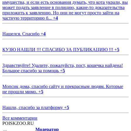
имущества, и если есть основания думать, что кота украли, вы
может подать заявление в полицию, какие-то доказательства
приложить к заявлению. Но они не могут просто зайти на
частную территорию б...
+
4
Нашелся. Спасибо
+
4
КУЗЮ НАШЛИ !!! СПАСИБО ЗА ПУБЛИКАЦИЮ !!!
+
5
Здравствуйте! Удалите, пожалуйста, пост, кошечка найдена!
Большое спасибо за помощь
+
5
Мопсик дома, спасибо сайту и прекрасным людям. Которые
не прошли мимо.
+
5
Нашли, спасибо за платформу
+
5
Все комментарии
POISKZOO.RU
Модератор