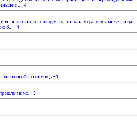
еньше с...
+
4
если есть основания думать, что кота украли, вы может подать
ию б...
+
4
ольшое спасибо за помощь
+
5
 прошли мимо.
+
5