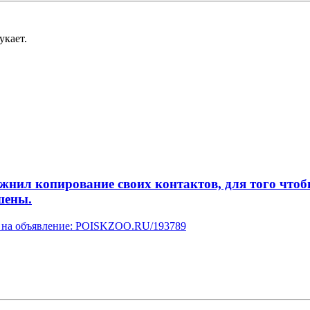
укает.
л копирование своих контактов, для того чтобы 
шены.
ку на объявление: POISKZOO.RU/193789