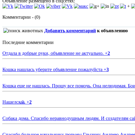
Объявление размещено в соцсетях:
+
Комментарии - (0)
Добавить комментарий
к объявлению
Последние комментарии
Отдала в добрые руки, объявление не актуально.
+
2
Кошка нашлась уберите объявление пожалуйста
+
3
Кошка еще не нашлась. Прошу все помочь. Она нелюдимая. Бои
Нашелся🙏
+
2
Собака дома. Спасибо неравнодушным людям. И создателям са
Спасибо большое начальнику тюрьмы Глызину Андрею Андрееви