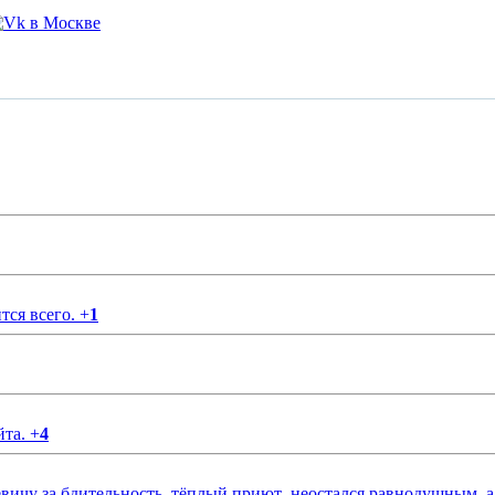
тся всего.
+
1
йта.
+
4
чу за бдительность ,тёплый приют ,неостался равнодушным ,а