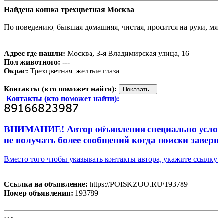
Найдена кошка трехцветная Москва
По поведению, бывшая домашняя, чистая, просится на руки, мя
Адрес где нашли:
Москва, 3-я Владимирская улица, 16
Пол животного:
---
Окрас:
Трехцветная, желтые глаза
Контакты (кто поможет найти):
Контакты (кто поможет найти):
ВНИМАНИЕ! Автор объявления специально усложни
не получать более сообщений когда поиски завер
Вместо того чтобы указывать контакты автора, укажите ссыл
Ссылка на объявление:
https://POISKZOO.RU/193789
Номер объявления:
193789