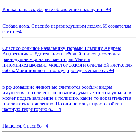
Кошка нашлась уберите объявление пожалуйста
+
3
Собака дома. Спасибо неравнодушным людям. И создателям
сайта.
+
4
Спасибо большое начальнику тюрьмы Глызину Андрею
Андреевичу за бдительность ,тёплый приют ,неостался
равнодушным ,а нашёл место для Майи в
питомнике,накормил,укрыл от дождя и отдельной клетке для
собак.Майи пошло на пользу ,проведя меньше с...
+
4
в рф домашние животные считаются особым видом
имущества, и если есть основания думать, что кота украли, вы
может подать заявление в полицию, какие-то доказательства
приложить к заявлению. Но они не могут просто зайти на
частную территорию б...
+
4
Нашелся. Спасибо
+
4