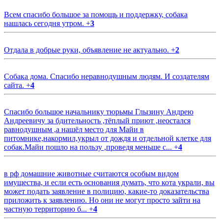
Всем спасибо большое за помощь и поддержку, собака
нашлась сегодня утром.
+
3
Отдала в добрые руки, объявление не актуально.
+
2
Собака дома. Спасибо неравнодушным людям. И создателям
сайта.
+
4
Спасибо большое начальнику тюрьмы Глызину Андрею
Андреевичу за бдительность ,тёплый приют ,неостался
равнодушным ,а нашёл место для Майи в
питомнике,накормил,укрыл от дождя и отдельной клетке для
собак.Майи пошло на пользу ,проведя меньше с...
+
4
в рф домашние животные считаются особым видом
имущества, и если есть основания думать, что кота украли, вы
может подать заявление в полицию, какие-то доказательства
приложить к заявлению. Но они не могут просто зайти на
частную территорию б...
+
4