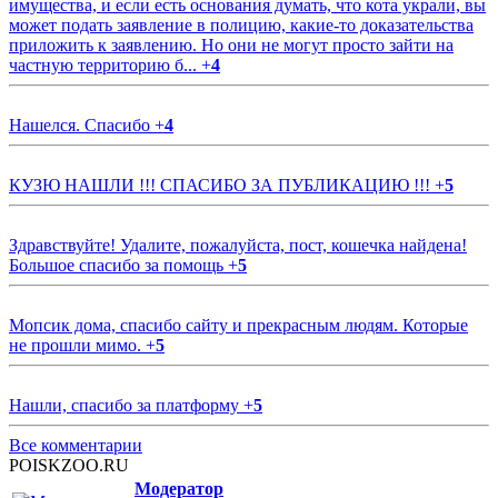
имущества, и если есть основания думать, что кота украли, вы
может подать заявление в полицию, какие-то доказательства
приложить к заявлению. Но они не могут просто зайти на
частную территорию б...
+
4
Нашелся. Спасибо
+
4
КУЗЮ НАШЛИ !!! СПАСИБО ЗА ПУБЛИКАЦИЮ !!!
+
5
Здравствуйте! Удалите, пожалуйста, пост, кошечка найдена!
Большое спасибо за помощь
+
5
Мопсик дома, спасибо сайту и прекрасным людям. Которые
не прошли мимо.
+
5
Нашли, спасибо за платформу
+
5
Все комментарии
POISKZOO.RU
Модератор