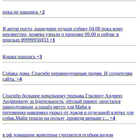
пока не нашлись
+
2
Я автор поста, нашедшие отдали собаку 04.08 пока кому
неизвестно, хозяева узнали о пропаже 09.08 и сейчас в
поисках 89999956933
+
1
Кошка нашлась
+
3
Собака дома. Спасибо неравнодушным людям. И создателям
сайта.
+
4
Спасибо большое начальнику тюрьмы Глызину Андрею
Андреевичу за бдительность ,тёплый приют ,неостался
равнодушным ,а нашёл место для Майи в
питомнике,накормил,укрыл от дождя и отдельной клетке для
собак.Майи пошло на пользу ,проведя меньше с...
+
4
в рф домашние животные считаются особым видом