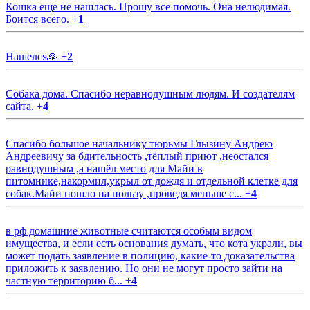
Кошка еще не нашлась. Прошу все помочь. Она нелюдимая.
Боится всего.
+
1
Нашелся🙏
+
2
Собака дома. Спасибо неравнодушным людям. И создателям
сайта.
+
4
Спасибо большое начальнику тюрьмы Глызину Андрею
Андреевичу за бдительность ,тёплый приют ,неостался
равнодушным ,а нашёл место для Майи в
питомнике,накормил,укрыл от дождя и отдельной клетке для
собак.Майи пошло на пользу ,проведя меньше с...
+
4
в рф домашние животные считаются особым видом
имущества, и если есть основания думать, что кота украли, вы
может подать заявление в полицию, какие-то доказательства
приложить к заявлению. Но они не могут просто зайти на
частную территорию б...
+
4