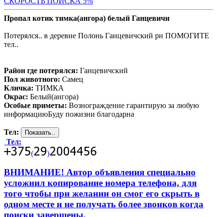
СКОРОСТЬ ПОИСКА 5%
Пропал котик тимка(ангора) белый Ганцевичи
Потерялся.. в деревне Полонь Ганцевичский рн ПОМОГИТЕ
тел..
Район где потерялся:
Ганцевичский
Пол животного:
Самец
Кличка:
ТИМКА
Окрас:
Белый(ангора)
Особые приметы:
Вознограждение гарантирую за любую
информациюБуду пожизни благодарна
Тел:
Тел:
(
)
ВНИМАНИЕ! Автор объявления специально
усложнил копирование номера телефона, для
того чтобы при желании он смог его скрыть в
одном месте и не получать более звонков когда
поиски завершены.