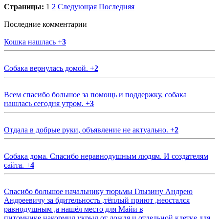
Страницы:
1
2
Следующая
Последняя
Последние комментарии
Кошка нашлась
+
3
Собака вернулась домой.
+
2
Всем спасибо большое за помощь и поддержку, собака
нашлась сегодня утром.
+
3
Отдала в добрые руки, объявление не актуально.
+
2
Собака дома. Спасибо неравнодушным людям. И создателям
сайта.
+
4
Спасибо большое начальнику тюрьмы Глызину Андрею
Андреевичу за бдительность ,тёплый приют ,неостался
равнодушным ,а нашёл место для Майи в
питомнике,накормил,укрыл от дождя и отдельной клетке для