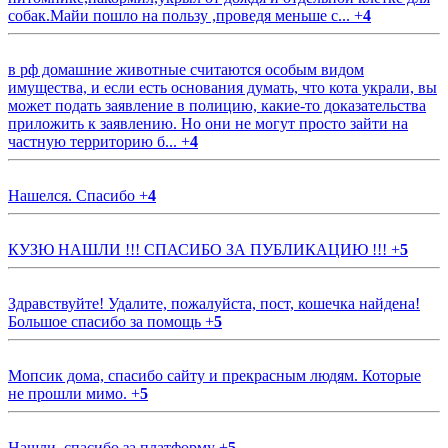
собак.Майи пошло на пользу ,проведя меньше с...
+
4
в рф домашние животные считаются особым видом
имущества, и если есть основания думать, что кота украли, вы
может подать заявление в полицию, какие-то доказательства
приложить к заявлению. Но они не могут просто зайти на
частную территорию б...
+
4
Нашелся. Спасибо
+
4
КУЗЮ НАШЛИ !!! СПАСИБО ЗА ПУБЛИКАЦИЮ !!!
+
5
Здравствуйте! Удалите, пожалуйста, пост, кошечка найдена!
Большое спасибо за помощь
+
5
Мопсик дома, спасибо сайту и прекрасным людям. Которые
не прошли мимо.
+
5
Нашли, спасибо за платформу
+
5