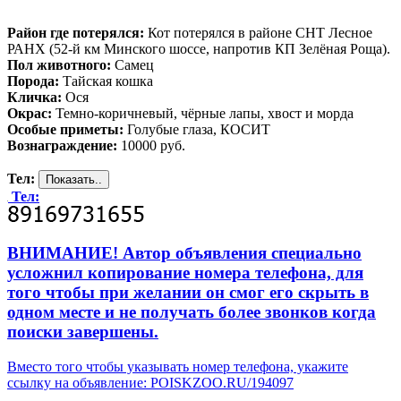
Район где потерялся:
Кот потерялся в районе СНТ Лесное
РАНХ (52-й км Минского шоссе, напротив КП Зелёная Роща).
Пол животного:
Самец
Порода:
Тайская кошка
Кличка:
Ося
Окрас:
Темно-коричневый, чёрные лапы, хвост и морда
Особые приметы:
Голубые глаза, КОСИТ
Вознаграждение:
10000 руб.
Тел:
Тел:
ВНИМАНИЕ! Автор объявления специально
усложнил копирование номера телефона, для
того чтобы при желании он смог его скрыть в
одном месте и не получать более звонков когда
поиски завершены.
Вместо того чтобы указывать номер телефона, укажите
ссылку на объявление: POISKZOO.RU/194097