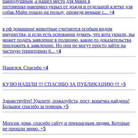
равнодушным ,а нашёл место для Майи в
питомнике,накормил,укрыл от дождя и отдельной клетке для
собак.Майи пошло на пользу ,проведя меньше с...
+
4
в рф домашние животные считаются особым видом
имущества, и если есть основания думать, что кота украли, вы
может подать заявление в полицию, какие-то доказательства
приложить к заявлению. Но они не могут просто зайти на
частную территорию б...
+
4
Нашелся. Спасибо
+
4
КУЗЮ НАШЛИ !!! СПАСИБО ЗА ПУБЛИКАЦИЮ !!!
+
5
Здравствуйте! Удалите, пожалуйста, пост, кошечка найдена!
Большое спасибо за помощь
+
5
Мопсик дома, спасибо сайту и прекрасным людям. Которые
не прошли мимо.
+
5