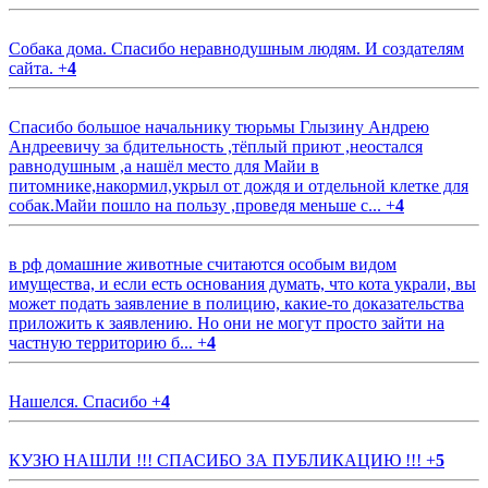
Собака дома. Спасибо неравнодушным людям. И создателям
сайта.
+
4
Спасибо большое начальнику тюрьмы Глызину Андрею
Андреевичу за бдительность ,тёплый приют ,неостался
равнодушным ,а нашёл место для Майи в
питомнике,накормил,укрыл от дождя и отдельной клетке для
собак.Майи пошло на пользу ,проведя меньше с...
+
4
в рф домашние животные считаются особым видом
имущества, и если есть основания думать, что кота украли, вы
может подать заявление в полицию, какие-то доказательства
приложить к заявлению. Но они не могут просто зайти на
частную территорию б...
+
4
Нашелся. Спасибо
+
4
КУЗЮ НАШЛИ !!! СПАСИБО ЗА ПУБЛИКАЦИЮ !!!
+
5