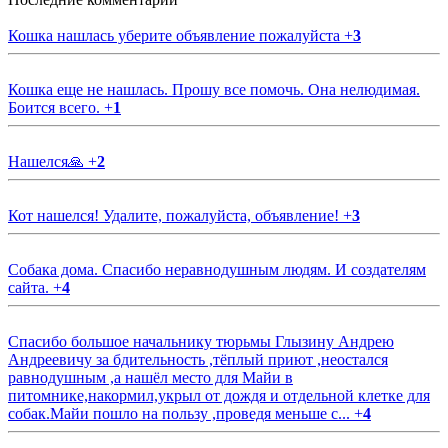
Кошка нашлась уберите объявление пожалуйста
+
3
Кошка еще не нашлась. Прошу все помочь. Она нелюдимая.
Боится всего.
+
1
Нашелся🙏
+
2
Кот нашелся! Удалите, пожалуйста, объявление!
+
3
Собака дома. Спасибо неравнодушным людям. И создателям
сайта.
+
4
Спасибо большое начальнику тюрьмы Глызину Андрею
Андреевичу за бдительность ,тёплый приют ,неостался
равнодушным ,а нашёл место для Майи в
питомнике,накормил,укрыл от дождя и отдельной клетке для
собак.Майи пошло на пользу ,проведя меньше с...
+
4