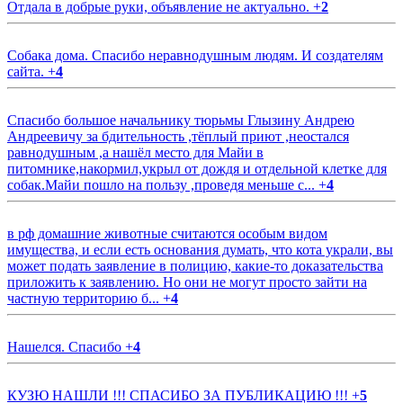
Отдала в добрые руки, объявление не актуально.
+
2
Собака дома. Спасибо неравнодушным людям. И создателям
сайта.
+
4
Спасибо большое начальнику тюрьмы Глызину Андрею
Андреевичу за бдительность ,тёплый приют ,неостался
равнодушным ,а нашёл место для Майи в
питомнике,накормил,укрыл от дождя и отдельной клетке для
собак.Майи пошло на пользу ,проведя меньше с...
+
4
в рф домашние животные считаются особым видом
имущества, и если есть основания думать, что кота украли, вы
может подать заявление в полицию, какие-то доказательства
приложить к заявлению. Но они не могут просто зайти на
частную территорию б...
+
4
Нашелся. Спасибо
+
4
КУЗЮ НАШЛИ !!! СПАСИБО ЗА ПУБЛИКАЦИЮ !!!
+
5