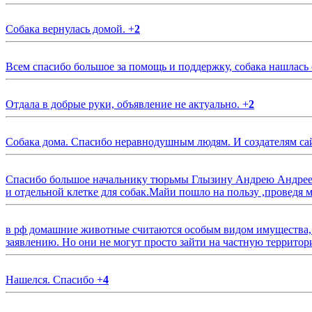
Собака вернулась домой.
+
2
Всем спасибо большое за помощь и поддержку, собака нашлась
Отдала в добрые руки, объявление не актуально.
+
2
Собака дома. Спасибо неравнодушным людям. И создателям са
Спасибо большое начальнику тюрьмы Глызину Андрею Андрееви
и отдельной клетке для собак.Майи пошло на пользу ,проведя м
в рф домашние животные считаются особым видом имущества, и 
заявлению. Но они не могут просто зайти на частную территор
Нашелся. Спасибо
+
4