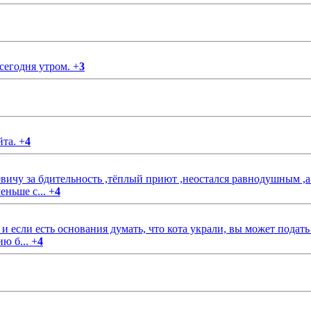
 сегодня утром.
+
3
йта.
+
4
чу за бдительность ,тёплый приют ,неостался равнодушным ,а
еньше с...
+
4
если есть основания думать, что кота украли, вы может подать
ию б...
+
4