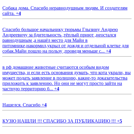
Собака дома. Спасибо неравнодушным людям. И создателям
сайта.
+
4
Спасибо большое начальнику тюрьмы Глызину Андрею
Андреевичу за бдительность ,тёплый приют ,неостался
равнодушным ,а нашёл место для Майи в
питомнике,накормил,укрыл от дождя и отдельной клетке для
собак.Майи пошло на пользу ,проведя меньше с...
+
4
в рф домашние животные считаются особым видом
имущества, и если есть основания думать, что кота украли, вы
может подать заявление в полицию, какие-то доказательства
приложить к заявлению. Но они не могут просто зайти на
частную территорию б...
+
4
Нашелся. Спасибо
+
4
КУЗЮ НАШЛИ !!! СПАСИБО ЗА ПУБЛИКАЦИЮ !!!
+
5